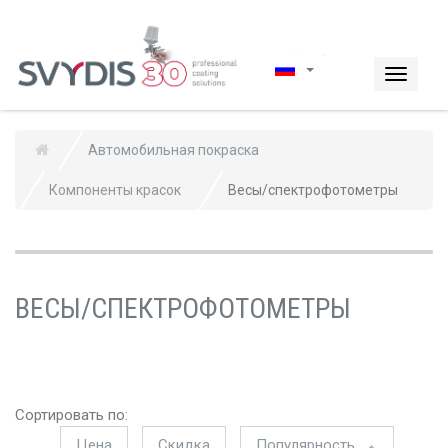
Перейти к основному содержанию
Toggle
navigat
Автомобильная покраска
Компоненты красок
Весы/спектрофотометры
ВЕСЫ/СПЕКТРОФОТОМЕТРЫ
Сортировать по:
Цена
Скидка
Популярность