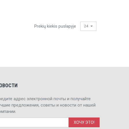
Prekių kiekis puslapyje
24
ОВОСТИ
ведите адрес электронной почты и получайте
учшие предложения, советы и новости от нашей
омпании.
Э. адрес
*
ХОЧУ ЭТО!