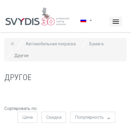
Перейти к основному содержанию
Toggle
navigat
Автомобильная покраска
Бумага
Другое
ДРУГОЕ
Сортировать по:
Цена
Скидка
Популярность